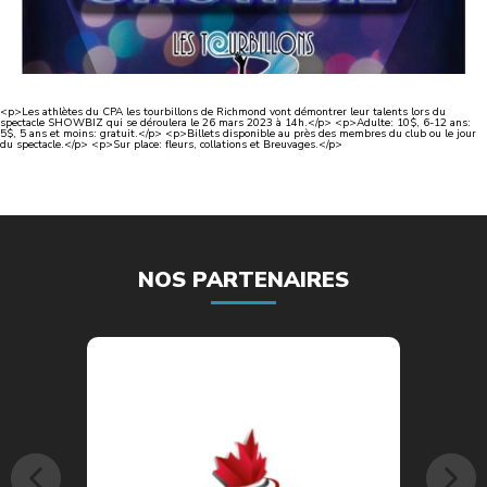
<p>Les athlètes du CPA les tourbillons de Richmond vont démontrer leur talents lors du
spectacle SHOWBIZ qui se déroulera le 26 mars 2023 à 14h.</p> <p>Adulte: 10$, 6-12 ans:
5$, 5 ans et moins: gratuit.</p> <p>Billets disponible au près des membres du club ou le jour
du spectacle.</p> <p>Sur place: fleurs, collations et Breuvages.</p>
NOS PARTENAIRES